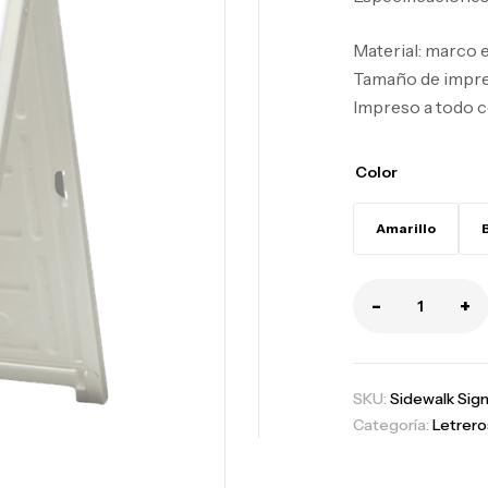
Material: marco e
Tamaño de impresi
Impreso a todo c
Color
Amarillo
-
+
SKU:
Sidewalk Sig
Categoría:
Letrero