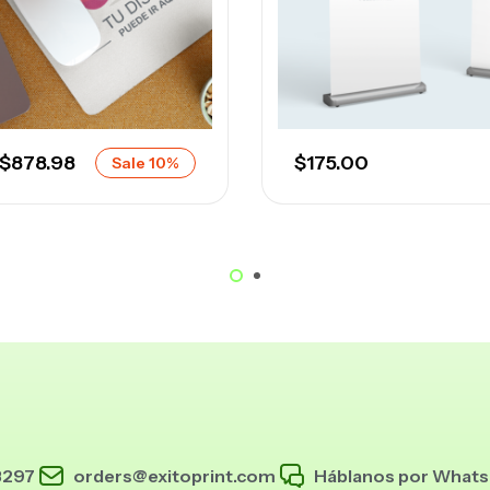
$
878.98
$
175.00
Sale 10%
3297
orders@exitoprint.com
Háblanos por What