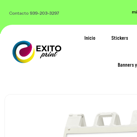
 500 stickers o mas y te regalamos 100
*Solo Lamina
Contacto
939-203-3297
Inicio
Stickers
Banners 