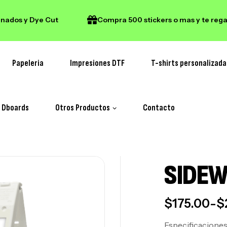
dos y Dye Cut
Compra 500 stickers o mas y te regala
Papeleria
Impresiones DTF
T-shirts personalizada
y Dboards
Otros Productos
Contacto
SIDEW
$
175.00
-
$
Especificaciones