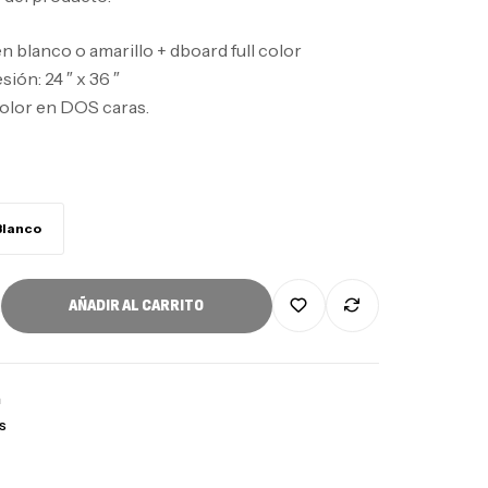
n blanco o amarillo + dboard full color
ón: 24 ″ x 36 ″
olor en DOS caras.
Blanco
AÑADIR AL CARRITO
n
s