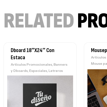
RELATED
PR
Dboard 18″x24″ Con
Mousep
Estaca
Artículo
Mouse p
,
Artículos Promocionales
Banners
,
,
y Dboards
Especiales
Letreros