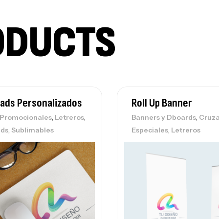
ODUCTS
ads Personalizados
Roll Up Banner
,
,
,
s Promocionales
Letreros
Banners y Dboards
Cruza
,
,
ads
Sublimables
Especiales
Letreros