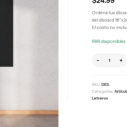
$
24.99
Ordena tus dboar
del dboard 18″x24
El costo no inclu
996 disponibles
-
+
SKU:
DES
Categorías:
Artícu
Letreros