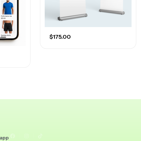
$
175.00
sapp