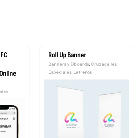
NFC
Roll Up Banner
,
,
Banners y Dboards
Cruzacalles
,
Online
Especiales
Letreros
ales