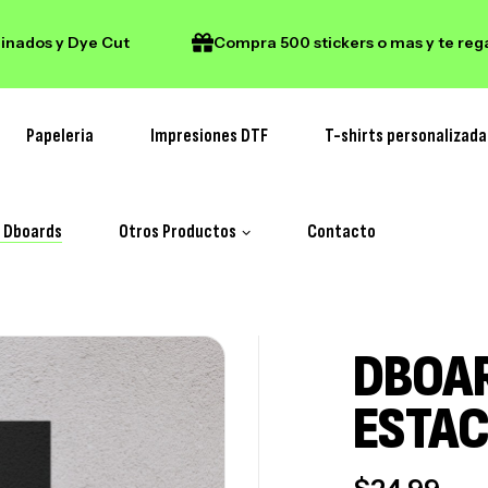
dos y Dye Cut
Compra 500 stickers o mas y te regal
Papeleria
Impresiones DTF
T-shirts personalizada
y Dboards
Otros Productos
Contacto
DBOAR
ESTA