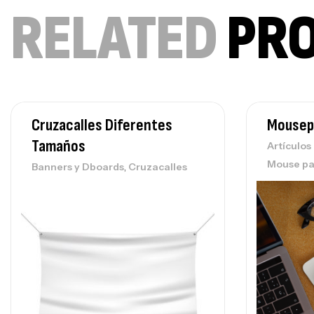
RELATED
PR
Cruzacalles Diferentes
Mousep
Tamaños
Artículo
Mouse p
,
Banners y Dboards
Cruzacalles