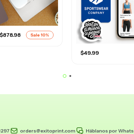
$
878.98
Sale 10%
$
49.99
3297
orders@exitoprint.com
Háblanos por What