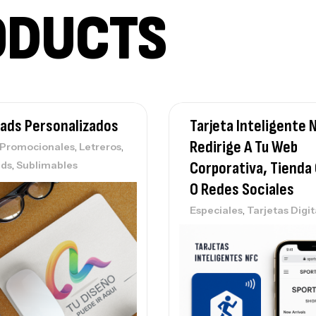
ODUCTS
ads Personalizados
Tarjeta Inteligente 
Redirige A Tu Web
,
,
s Promocionales
Letreros
,
Corporativa, Tienda 
ads
Sublimables
O Redes Sociales
,
Especiales
Tarjetas Digit