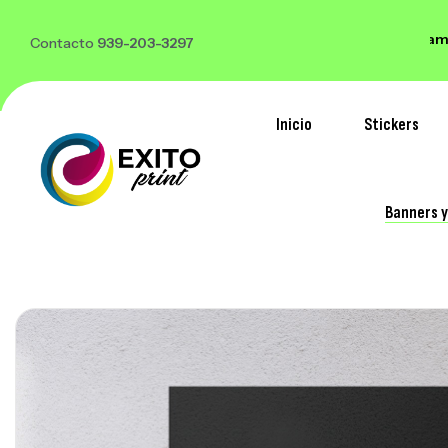
 500 stickers o mas y te regalamos 100
*Solo Lamina
Contacto
939-203-3297
Inicio
Stickers
Banners 