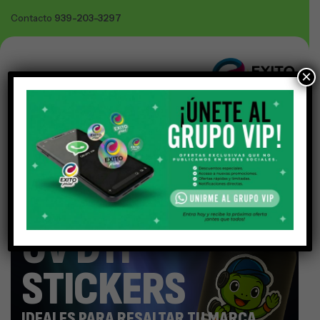
Contacto
939-203-3297
×
En promoción
UV DTF
STICKERS
IDEALES PARA RESALTAR TU MARCA