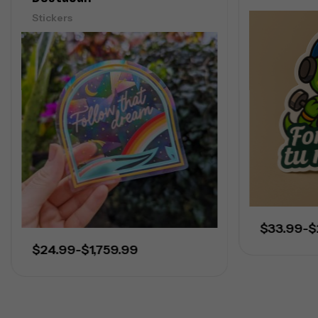
Stickers
$
33.99
-
$
$
24.99
-
$
1,759.99