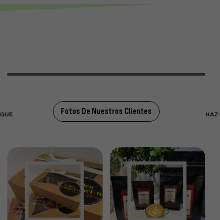
Fotos De Nuestros Clientes
HAZ QUE TU MARCA SE PEGUE
HAZ QUE TU