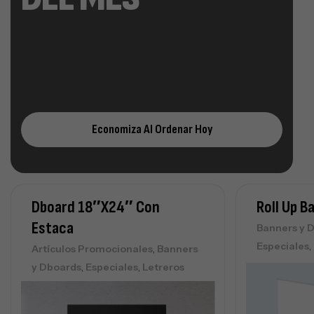
Economiza Al Ordenar Hoy
Dboard 18″x24″ Con
Roll Up B
Estaca
Banners y 
,
Especiales
,
Artículos Promocionales
Banners
,
,
y Dboards
Especiales
Letreros