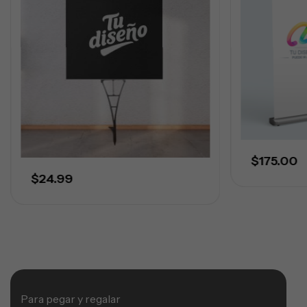
$
175.00
$
24.99
Para pegar y regalar