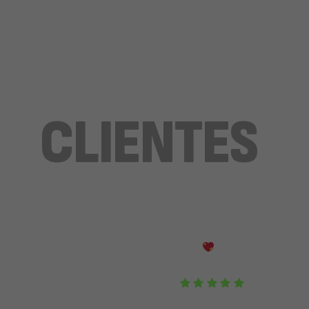
NUESTROS
CLIENTES
NOS AMAN
y nosotros a ustedes
Excellente servicio