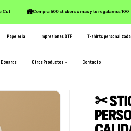
Compra 500 stickers o mas y te regalamos 100
Papeleria
Impresiones DTF
T-shirts personalizada
y Dboards
Otros Productos
Contacto
✂ STI
PERSO
CALID