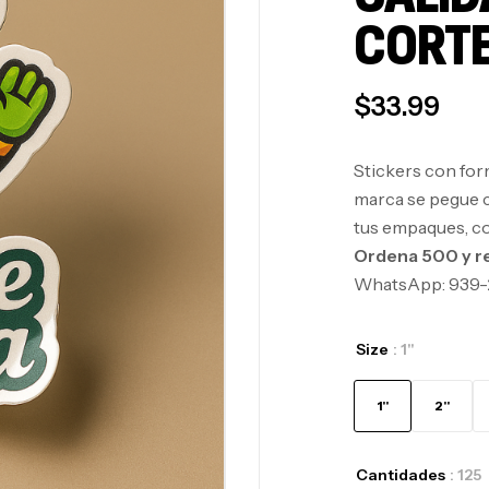
CORTE
$
33.99
Stickers con form
marca se pegue c
tus empaques, co
Ordena 500 y r
WhatsApp: 939-
Size
: 1"
1"
2"
Cantidades
: 125