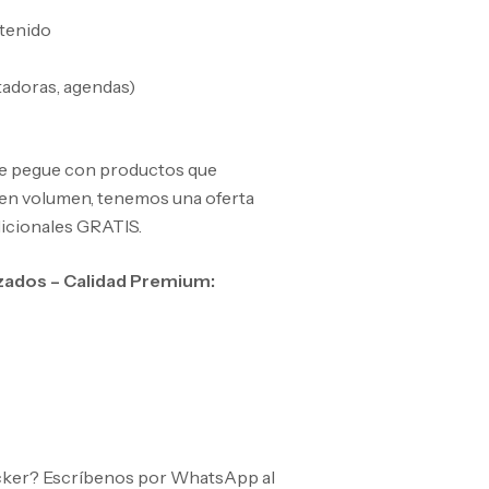
ntenido
tadoras, agendas)
se pegue con productos que
r en volumen, tenemos una oferta
adicionales GRATIS.
izados – Calidad Premium:
sticker? Escríbenos por WhatsApp al