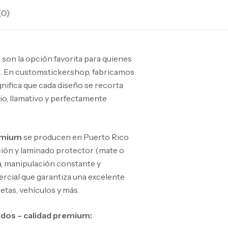
(0)
m
son la opción favorita para quienes
l. En customsticker.shop, fabricamos
gnifica que cada diseño se recorta
o, llamativo y perfectamente
remium
se producen en Puerto Rico
ución y laminado protector (mate o
ua, manipulación constante y
rcial que garantiza una excelente
etas, vehículos y más.
dos – calidad premium: