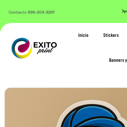
 o mas y te regalamos 100
*Solo Laminados y Dye Cut
Contacto
939-203-3297
Inicio
Stickers
Banners 