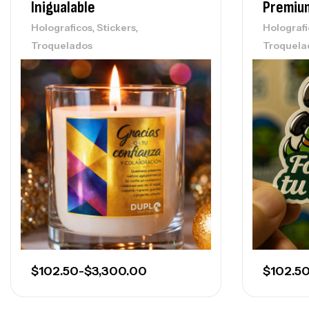
Inigualable
Premium
,
,
Holograficos
Stickers
Holografi
Troquelados
Troquela
$
102.50
-
$
3,300.00
$
102.5