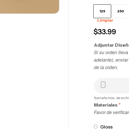
125
250
Limpiar
$
33.99
Adjuntar Dise
Si su orden llev
adelante), enviar
de la orden.
(tamaño máx. de arch
*
Materiales
Favor de verificar
Gloss