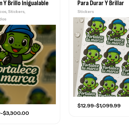
 Y Brillo Inigualable
Para Durar Y Brillar
,
,
cos
Stickers
Stickers
dos
$
12.99
-
$
1,099.99
0
-
$
3,300.00