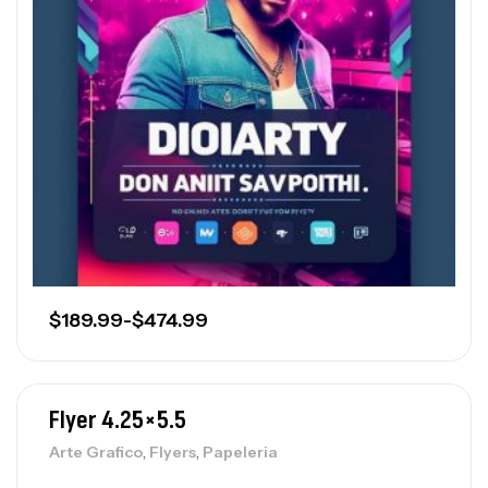
$
189.99
-
$
474.99
Flyer 4.25×5.5
,
,
Arte Grafico
Flyers
Papeleria